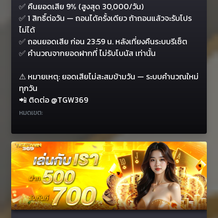
✅ คืนยอดเสีย 9% (สูงสุด 30,000/วัน)
✅ 1 สิทธิ์ต่อวัน — ถอนได้ครั้งเดียว ถ้าถอนแล้วจะรับโปร
ไม่ได้
✅ ถอนยอดเสีย ก่อน 23:59 น. หลังเที่ยงคืนระบบรีเซ็ต
✅ คำนวณจากยอดฝากที่ ไม่รับโบนัส เท่านั้น
⚠ หมายเหตุ: ยอดเสียไม่สะสมข้ามวัน — ระบบคำนวณใหม่
ทุกวัน
📲 ติดต่อ @TGW369
หมดเขต: