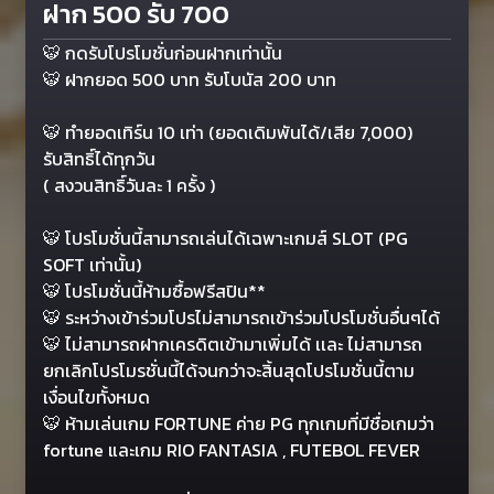
ฝาก 500 รับ 700
🐯 กดรับโปรโมชั่นก่อนฝากเท่านั้น
🐯 ฝากยอด 500 บาท รับโบนัส 200 บาท
🐯 ทำยอดเทิร์น 10 เท่า (ยอดเดิมพันได้/เสีย 7,000)
รับสิทธิ์ได้ทุกวัน
( สงวนสิทธิ์วันละ 1 ครั้ง )
🐯 โปรโมชั่นนี้สามารถเล่นได้เฉพาะเกมส์ SLOT (PG
SOFT เท่านั้น)
🐯 โปรโมชั่นนี้ห้ามซื้อฟรีสปิน**
🐯 ระหว่างเข้าร่วมโปรไม่สามารถเข้าร่วมโปรโมชั่นอื่นๆได้
🐯 ไม่สามารถฝากเครดิตเข้ามาเพิ่มได้ เเละ ไม่สามารถ
ยกเลิกโปรโมรชั่นนี้ได้จนกว่าจะสิ้นสุดโปรโมชั่นนี้ตาม
เงื่อนไขทั้งหมด
🐯 ห้ามเล่นเกม FORTUNE ค่าย PG ทุกเกมที่มีชื่อเกมว่า
fortune และเกม RIO FANTASIA , FUTEBOL FEVER