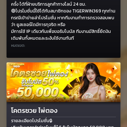
ครั้ง ได้ที่ฝ่ายบริการลูกค้าทางไลน์ 24 ชม.
🟢โปรโมชั่นนี้ใช้ได้กับสมาชิกของ TIGERWIN369 ทุกท่าน
กรณีเข้าข่ายล่าโปรโมชั่น หากทีมงานทำการตรวจสอบพบ
ว่า ยูสเซอร์ใดมีการทุจริต หรือ
มีการใช้ IP เดียวกันเพื่อขอรับโบนัส ทีมงานมีสิทธิ์ยึดงิน
เดิมพันทั้งหมดและระงับใช้งานทันที
หมดเขต:
โคตรซวย ไพ่ตอง
รายละเอียดโปรโมชั่น🔒