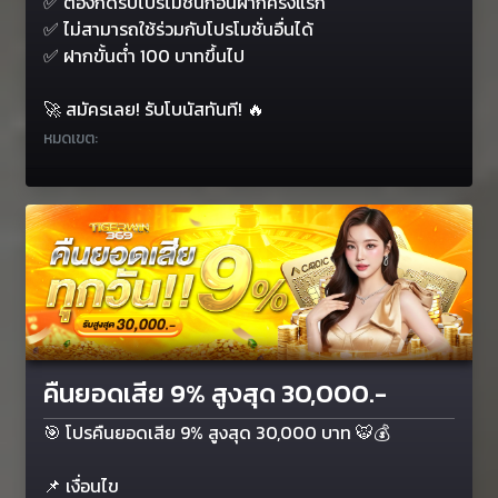
✅ ต้องกดรับโปรโมชั่นก่อนฝากครั้งแรก
✅ ไม่สามารถใช้ร่วมกับโปรโมชั่นอื่นได้
✅ ฝากขั้นต่ำ 100 บาทขึ้นไป
🚀 สมัครเลย! รับโบนัสทันที! 🔥
หมดเขต:
คืนยอดเสีย 9% สูงสุด 30,000.-
🎯 โปรคืนยอดเสีย 9% สูงสุด 30,000 บาท 🐯💰
📌 เงื่อนไข