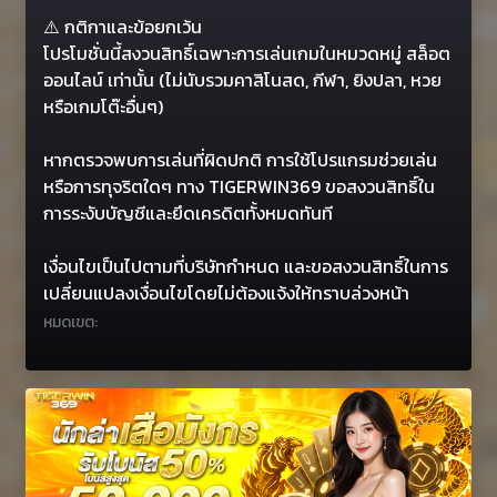
⚠️ กติกาและข้อยกเว้น
โปรโมชั่นนี้สงวนสิทธิ์เฉพาะการเล่นเกมในหมวดหมู่ สล็อต
ออนไลน์ เท่านั้น (ไม่นับรวมคาสิโนสด, กีฬา, ยิงปลา, หวย
หรือเกมโต๊ะอื่นๆ)
หากตรวจพบการเล่นที่ผิดปกติ การใช้โปรแกรมช่วยเล่น
หรือการทุจริตใดๆ ทาง TIGERWIN369 ขอสงวนสิทธิ์ใน
การระงับบัญชีและยึดเครดิตทั้งหมดทันที
เงื่อนไขเป็นไปตามที่บริษัทกำหนด และขอสงวนสิทธิ์ในการ
เปลี่ยนแปลงเงื่อนไขโดยไม่ต้องแจ้งให้ทราบล่วงหน้า
หมดเขต: